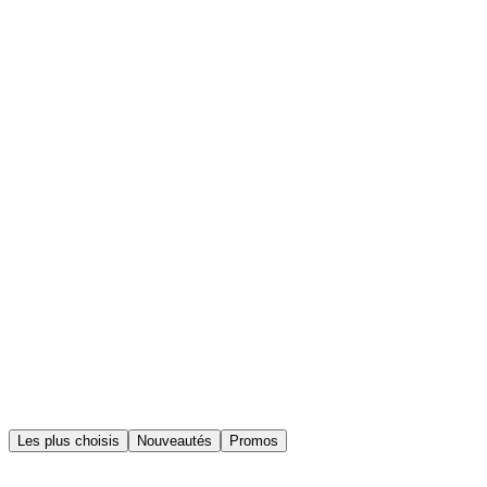
Jusqu'à −8°C l'été
Les plus choisis
Nouveautés
Promos
Nouveau