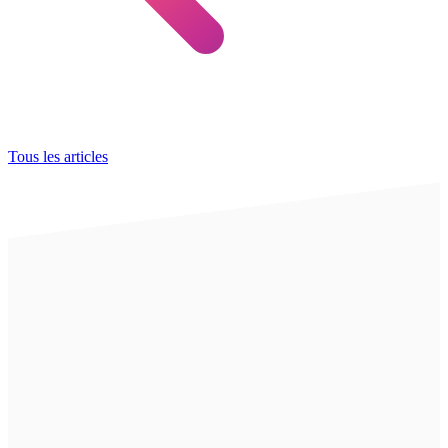
Tous les articles
Films dépolis et occultants
Film occultant total : la solution contre
le vis-à-vis
La clarté entre dans la pièce, mais les regards restent bloqués à la
surface du vitrage. Derrière la vitre, un film adhésif occultant
transforme l’ambiance et redonne de l’intimité. Blanc, dépoli ou…
Lire